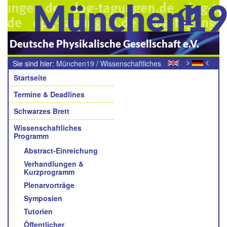
München1
Deutsche Physikalische Gesellschaft e.V.
>
<
Sie sind hier:
München19
/
Wissenschaftliches
Navigation
Programm
/
Young Academic Awards der Sektionen und
Startseite
Fachverbände
Termine & Deadlines
Schwarzes Brett
Wissenschaftliches
Programm
Abstract-Einreichung
Verhandlungen &
Kurzprogramm
Plenarvorträge
Symposien
Tutorien
Öffentlicher