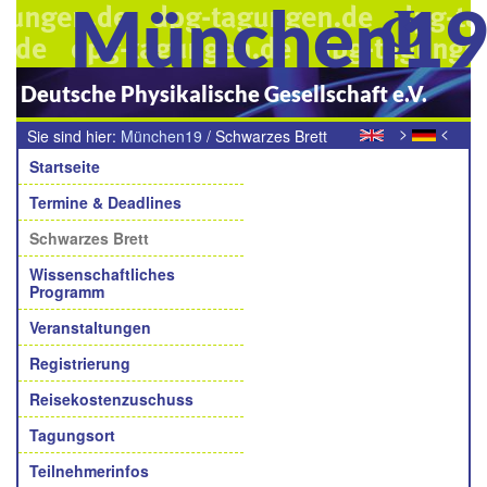
München1
Deutsche Physikalische Gesellschaft e.V.
>
<
Sie sind hier:
München19
/
Schwarzes Brett
Navigation
Startseite
Termine & Deadlines
Schwarzes Brett
Wissenschaftliches
Programm
Veranstaltungen
Registrierung
Reisekostenzuschuss
Tagungsort
Teilnehmerinfos