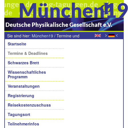
München1
Deutsche Physikalische Gesellschaft e.V.
>
<
Sie sind hier:
München19
/
Termine und
Navigation
Deadlines
Startseite
Termine & Deadlines
Schwarzes Brett
Wissenschaftliches
Programm
Veranstaltungen
Registrierung
Reisekostenzuschuss
Tagungsort
Teilnehmerinfos