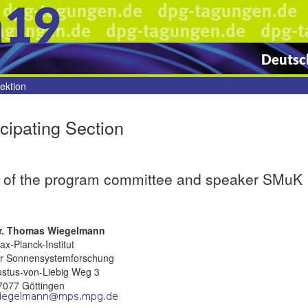
n19
Deutsch
ektion
icipating Section
 of the program committee and speaker SMuK
r. Thomas Wiegelmann
ax-Planck-Institut
ür Sonnensystemforschung
ustus-von-Liebig Weg 3
7077 Göttingen