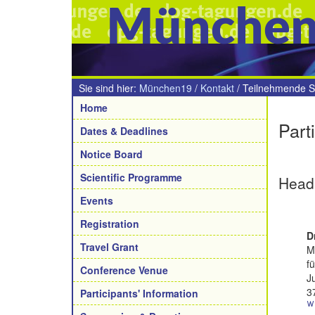
Münche
Sie sind hier:
München19
/
Kontakt
/
Teilnehmende S
Navigation
Home
Part
Dates & Deadlines
Notice Board
Scientific Programme
Head
Events
Registration
D
Travel Grant
M
f
Conference Venue
J
3
Participants' Information