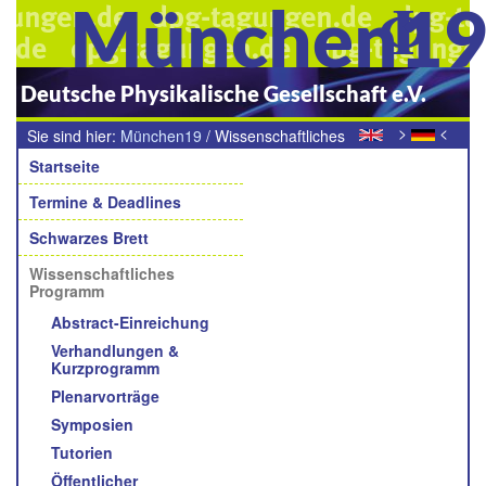
München1
Deutsche Physikalische Gesellschaft e.V.
>
<
Sie sind hier:
München19
/
Wissenschaftliches
Navigation
Programm
Startseite
Termine & Deadlines
Schwarzes Brett
Wissenschaftliches
Programm
Abstract-Einreichung
Verhandlungen &
Kurzprogramm
Plenarvorträge
Symposien
Tutorien
Öffentlicher