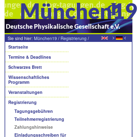
München1
Deutsche Physikalische Gesellschaft e.V.
>
<
Sie sind hier:
München19
/
Registrierung
/
Navigation
Zahlungshinweise
Startseite
Termine & Deadlines
Schwarzes Brett
Wissenschaftliches
Programm
Veranstaltungen
Registrierung
Tagungsgebühren
Teilnehmerregistrierung
Zahlungshinweise
Einladungsschreiben für