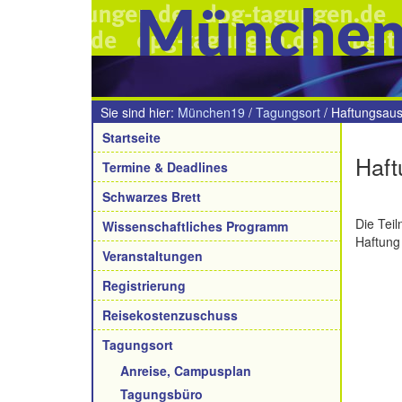
Münche
Sie sind hier:
München19
/
Tagungsort
/
Haftungsaus
Navigation
Startseite
Haft
Termine & Deadlines
Schwarzes Brett
Die Tei
Wissenschaftliches Programm
Haftung
Veranstaltungen
Registrierung
Reisekostenzuschuss
Tagungsort
Anreise, Campusplan
Tagungsbüro