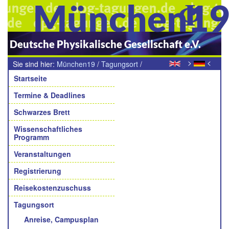
München1
Deutsche Physikalische Gesellschaft e.V.
>
<
Sie sind hier:
München19
/
Tagungsort
/
Navigation
Haftungsausschluss
Startseite
Termine & Deadlines
Schwarzes Brett
Wissenschaftliches
Programm
Veranstaltungen
Registrierung
Reisekostenzuschuss
Tagungsort
Anreise, Campusplan